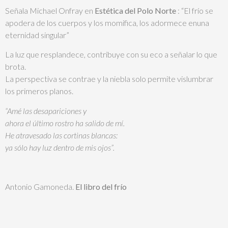
Señala Michael Onfray en
Estética del Polo Norte
: “El frío se
apodera de los cuerpos y los momifica, los adormece enuna
eternidad singular”
La luz que resplandece, contribuye con su eco a señalar lo que
brota.
La perspectiva se contrae y la niebla solo permite vislumbrar
los primeros planos.
“Amé las desapariciones y
ahora el último rostro ha salido de mí.
He atravesado las cortinas blancas:
ya sólo hay luz dentro de mis ojos”.
Antonio Gamoneda.
El libro del frío